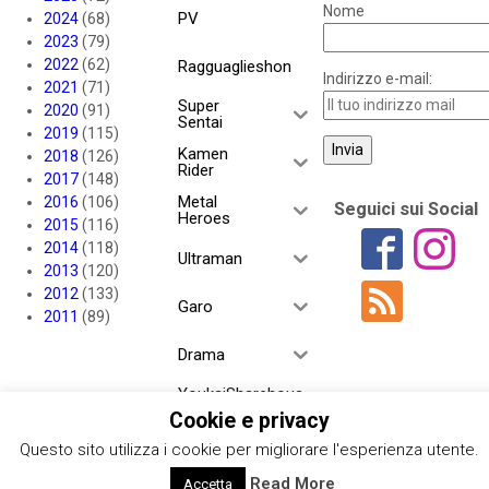
Nome
PV
2024
(68)
2023
(79)
2022
(62)
Ragguaglieshon
Indirizzo e-mail:
2021
(71)
Super
2020
(91)
Sentai
2019
(115)
Kamen
2018
(126)
Rider
2017
(148)
Metal
2016
(106)
Seguici sui Social
Heroes
2015
(116)
2014
(118)
Ultraman
2013
(120)
2012
(133)
Garo
2011
(89)
Drama
YoukaiSharehous
e
Cookie e privacy
Questo sito utilizza i cookie per migliorare l'esperienza utente.
Project RED
Read More
Accetta