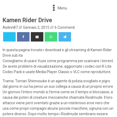
Menu
Kamen Rider Drive
Aislinn87
///
Gennaio 2, 2015
///
6 Commenti
In questa pagina trovate i download e gli streaming di Kamen Rider
Drive sub ita
Consigliamo di usare Vuze come programma per scaricare i torrent.
Se avete problemi di visualizzazione, aggiornate i codec con K-Lite
Codec Pack e usate Media Player Classic o VLC come riproduttore.
Trama: Tomari Shinnosuke è un agente di polizia svogliato e pigro
dal giorno in cui ha perso un suo collega a causa di un proprio errore.
Un giornoo l'intero mondo si ferma come se il tempo si bloccasse, a
causa dei poteri di creature meccaniche chiamate Roidmude. Il loro
attacco viene però sventato grazie a un misterioso eroe nero che
usa come propri compagni alcune piccole macchine, ognuna con un
potere diverso. Dopo molto tempo i Roidmude sembrano essere