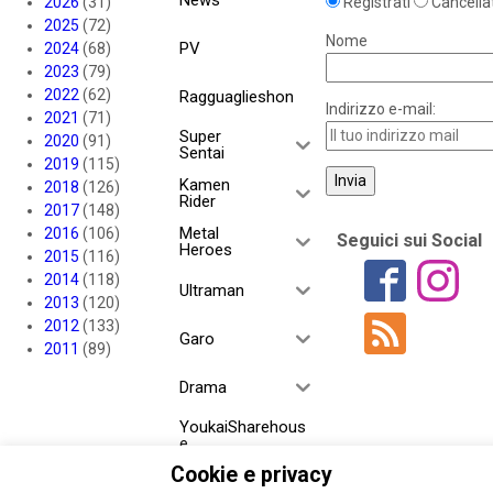
2026
(31)
Registrati
Cancellat
2025
(72)
Nome
PV
2024
(68)
2023
(79)
2022
(62)
Ragguaglieshon
Indirizzo e-mail:
2021
(71)
Super
2020
(91)
Sentai
2019
(115)
Kamen
2018
(126)
Rider
2017
(148)
Metal
2016
(106)
Seguici sui Social
Heroes
2015
(116)
2014
(118)
Ultraman
2013
(120)
2012
(133)
Garo
2011
(89)
Drama
YoukaiSharehous
e
Cookie e privacy
Project RED