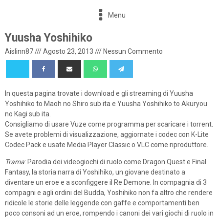
Menu
Yuusha Yoshihiko
Aislinn87
///
Agosto 23, 2013
///
Nessun Commento
In questa pagina trovate i download e gli streaming di Yuusha
Yoshihiko to Maoh no Shiro sub ita e Yuusha Yoshihiko to Akuryou
no Kagi sub ita.
Consigliamo di usare Vuze come programma per scaricare i torrent.
Se avete problemi di visualizzazione, aggiornate i codec con K-Lite
Codec Pack e usate Media Player Classic o VLC come riproduttore.
Trama
: Parodia dei videogiochi di ruolo come Dragon Quest e Final
Fantasy, la storia narra di Yoshihiko, un giovane destinato a
diventare un eroe e a sconfiggere il Re Demone. In compagnia di 3
compagni e agli ordini del Budda, Yoshihiko non fa altro che rendere
ridicole le storie delle leggende con gaffe e comportamenti ben
poco consoni ad un eroe, rompendo i canoni dei vari giochi di ruolo in