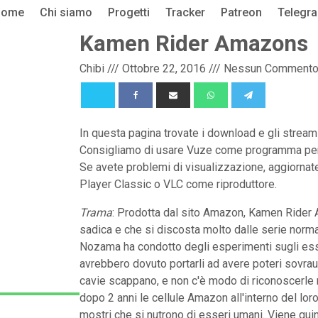
Home
Chi siamo
Progetti
Tracker
Patreon
Telegr
Kamen Rider Amazons
Chibi
///
Ottobre 22, 2016
///
Nessun Comment
In questa pagina trovate i download e gli stre
Consigliamo di usare Vuze come programma per s
Se avete problemi di visualizzazione, aggiorna
Player Classic o VLC come riproduttore.
Trama
: Prodotta dal sito Amazon, Kamen Rider
sadica e che si discosta molto dalle serie norm
Nozama ha condotto degli esperimenti sugli esse
avrebbero dovuto portarli ad avere poteri sovraum
cavie scappano, e non c'è modo di riconoscerle
dopo 2 anni le cellule Amazon all'interno del lor
mostri che si nutrono di esseri umani. Viene qui