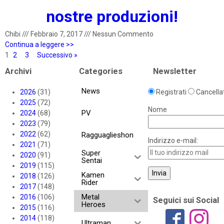
nostre produzioni!
Chibi
///
Febbraio 7, 2017
///
Nessun Commento
Continua a leggere >>
1
2
3
Successivo »
Archivi
Categories
Newsletter
News
2026
(31)
Registrati
Cancellat
2025
(72)
Nome
PV
2024
(68)
2023
(79)
2022
(62)
Ragguaglieshon
Indirizzo e-mail:
2021
(71)
Super
2020
(91)
Sentai
2019
(115)
Kamen
2018
(126)
Rider
2017
(148)
Metal
2016
(106)
Seguici sui Social
Heroes
2015
(116)
2014
(118)
Ultraman