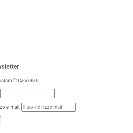
sletter
strati
Cancellati
zzo e-mail: