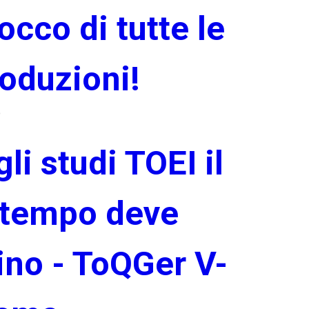
cco di tutte le
oduzioni!
o
i studi TOEI il
 tempo deve
ino - ToQGer V-