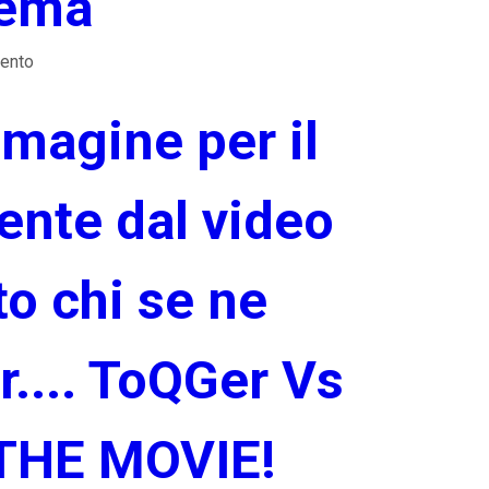
ema
ento
magine per il
ente dal video
o chi se ne
r.... ToQGer Vs
THE MOVIE!