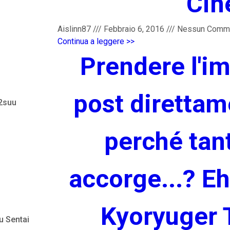
Cin
Aislinn87
///
Febbraio 6, 2016
///
Nessun Comm
Continua a leggere >>
Prendere l'im
post direttam
 2suu
perché tant
accorge...? Eh
Kyoryuger 
u Sentai