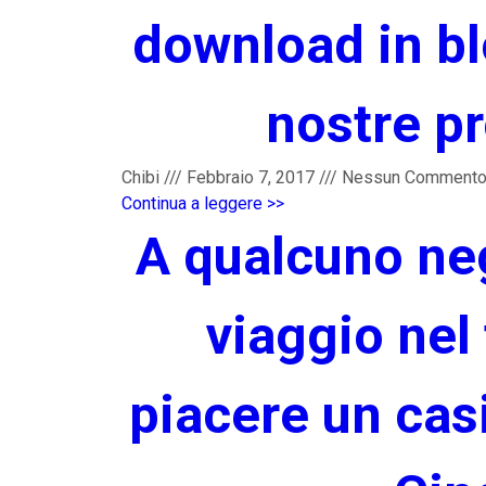
download in blo
nostre pr
Chibi
///
Febbraio 7, 2017
///
Nessun Comment
Continua a leggere >>
A qualcuno negl
viaggio nel
piacere un cas