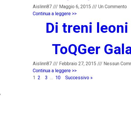
Aislinn87
///
Maggio 6, 2015
///
Un Commento
Continua a leggere >>
Di treni leoni 
ToQGer Gala
Aislinn87
///
Febbraio 27, 2015
///
Nessun Com
Continua a leggere >>
1
2
3
…
10
Successivo »
y