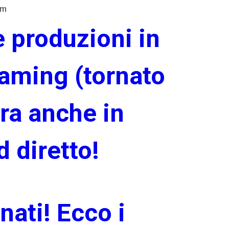
am
e produzioni in
eaming (tornato
ora anche in
 diretto!
nati! Ecco i