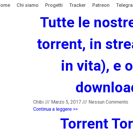
Home
Chi siamo
Progetti
Tracker
Patreon
Telegr
Tutte le nostr
torrent, in str
in vita), e 
download
Chibi
///
Marzo 5, 2017
///
Nessun Commento
Continua a leggere >>
Torrent Tor