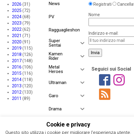
News
2026
(31)
Registrati
Cancellat
2025
(72)
Nome
PV
2024
(68)
2023
(79)
2022
(62)
Ragguaglieshon
Indirizzo e-mail:
2021
(71)
Super
2020
(91)
Sentai
2019
(115)
Kamen
2018
(126)
Rider
2017
(148)
Metal
2016
(106)
Seguici sui Social
Heroes
2015
(116)
2014
(118)
Ultraman
2013
(120)
2012
(133)
Garo
2011
(89)
Drama
YoukaiSharehous
Cookie e privacy
e
Questo sito utilizza i cookie per migliorare l'esperienza utente.