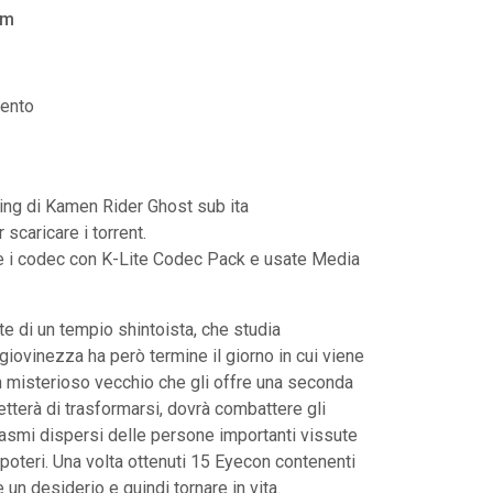
am
ento
ming di Kamen Rider Ghost sub ita
caricare i torrent.
te i codec con K-Lite Codec Pack e usate Media
te di un tempio shintoista, che studia
 giovinezza ha però termine il giorno in cui viene
 un misterioso vecchio che gli offre una seconda
metterà di trasformarsi, dovrà combattere gli
tasmi dispersi delle persone importanti vissute
i poteri. Una volta ottenuti 15 Eyecon contenenti
 un desiderio e quindi tornare in vita.