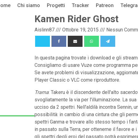
Home
Chi siamo
Progetti
Tracker
Patreon
Telegr
Kamen Rider Ghost
Aislinn87
///
Ottobre 19, 2015
///
Nessun Comm
In questa pagina trovate i download e gli strea
Consigliamo di usare Vuze come programma per s
Se avete problemi di visualizzazione, aggiorna
Player Classic o VLC come riproduttore.
Trama
: Takeru è il discendente dell'alto sacerdo
svogliatamente la via per l'illuminazione. La sua
ucciso da 2 spettri. Nell'aldilà incontra Sennin,
possibilità: in cambio di una cintura che gli per
spettri Ganma e trovare allo stesso tempo i fan
in passato sulla Terra, per ottenerne il favore e 
gli spettri degli eroi del passato potrà esprimere