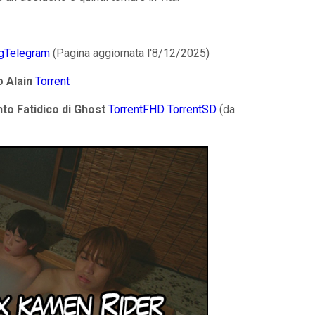
gTelegram
(Pagina aggiornata l'8/12/2025)
o Alain
Torrent
to Fatidico di Ghost
TorrentFHD
TorrentSD
(da