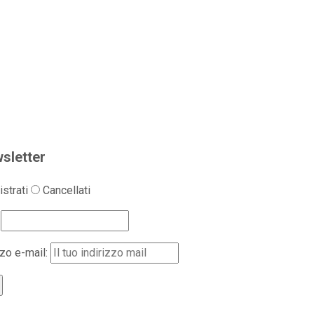
sletter
strati
Cancellati
zzo e-mail: