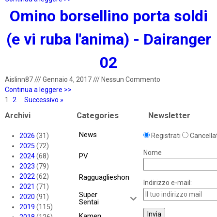
Omino borsellino porta soldi
(e vi ruba l'anima) - Dairanger
02
Aislinn87
///
Gennaio 4, 2017
///
Nessun Commento
Continua a leggere >>
1
2
Successivo »
Archivi
Categories
Newsletter
News
2026
(31)
Registrati
Cancellat
2025
(72)
Nome
PV
2024
(68)
2023
(79)
2022
(62)
Ragguaglieshon
Indirizzo e-mail:
2021
(71)
Super
2020
(91)
Sentai
2019
(115)
Kamen