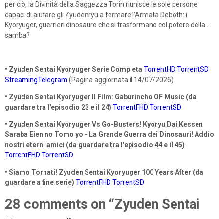
per ciò, la Divinità della Saggezza Torin riunisce le sole persone
capaci di aiutare gli Zyudenryu a fermare l’Armata Deboth: i
Kyoryuger, guerrieri dinosauro che si trasformano col potere della...
samba?
• Zyuden Sentai Kyoryuger Serie Completa
TorrentHD
TorrentSD
StreamingTelegram
(Pagina aggiornata il 14/07/2026)
• Zyuden Sentai Kyoryuger Il Film: Gaburincho OF Music (da
guardare tra l'episodio 23 e il 24)
TorrentFHD
TorrentSD
• Zyuden Sentai Kyoryuger Vs Go-Busters! Kyoryu Dai Kessen
Saraba Eien no Tomo yo - La Grande Guerra dei Dinosauri! Addio
nostri eterni amici (da guardare tra l'episodio 44 e il 45)
TorrentFHD
TorrentSD
• Siamo Tornati! Zyuden Sentai Kyoryuger 100 Years After (da
guardare a fine serie)
TorrentFHD
TorrentSD
28 comments on “Zyuden Sentai