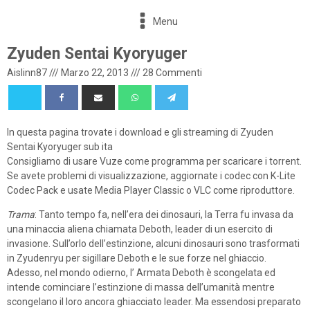
Menu
Zyuden Sentai Kyoryuger
Aislinn87
///
Marzo 22, 2013
///
28 Commenti
In questa pagina trovate i download e gli streaming di Zyuden
Sentai Kyoryuger sub ita
Consigliamo di usare Vuze come programma per scaricare i torrent.
Se avete problemi di visualizzazione, aggiornate i codec con K-Lite
Codec Pack e usate Media Player Classic o VLC come riproduttore.
Trama
: Tanto tempo fa, nell’era dei dinosauri, la Terra fu invasa da
una minaccia aliena chiamata Deboth, leader di un esercito di
invasione. Sull’orlo dell’estinzione, alcuni dinosauri sono trasformati
in Zyudenryu per sigillare Deboth e le sue forze nel ghiaccio.
Adesso, nel mondo odierno, l’ Armata Deboth è scongelata ed
intende cominciare l’estinzione di massa dell’umanità mentre
scongelano il loro ancora ghiacciato leader. Ma essendosi preparato