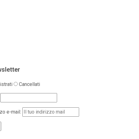
sletter
strati
Cancellati
zzo e-mail: