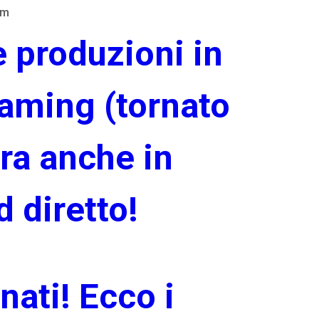
am
e produzioni in
eaming (tornato
ora anche in
 diretto!
nati! Ecco i