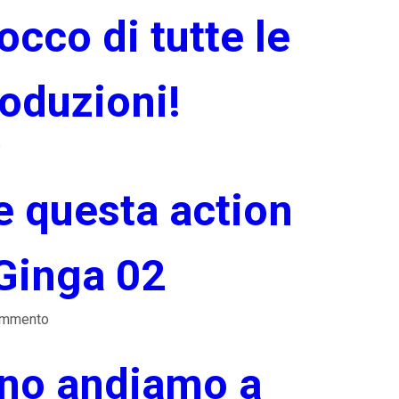
cco di tutte le
oduzioni!
o
 questa action
 Ginga 02
ommento
no andiamo a