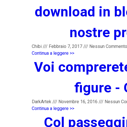
download in blo
nostre pr
Chibi
///
Febbraio 7, 2017
///
Nessun Comment
Continua a leggere >>
Voi comprerete
figure -
DarkArtek
///
Novembre 16, 2016
///
Nessun C
Continua a leggere >>
Col passeggi