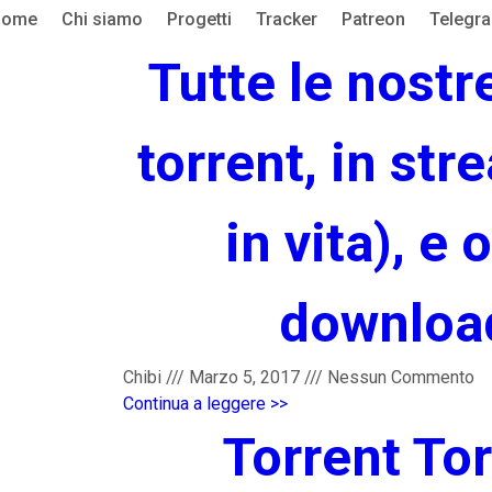
Home
Chi siamo
Progetti
Tracker
Patreon
Telegr
Tutte le nostr
torrent, in str
in vita), e 
download
Chibi
///
Marzo 5, 2017
///
Nessun Commento
Continua a leggere >>
Torrent Tor