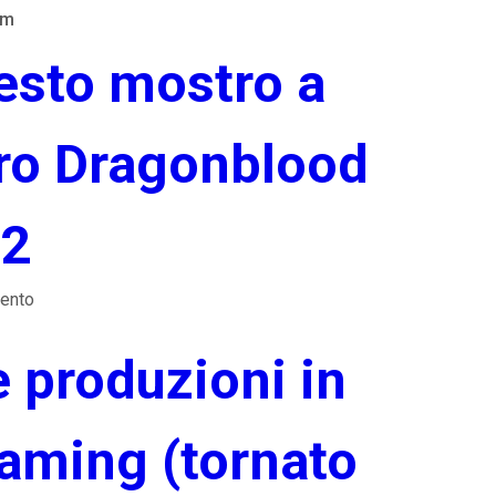
am
esto mostro a
ro Dragonblood
2
ento
e produzioni in
eaming (tornato