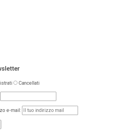
sletter
strati
Cancellati
zzo e-mail: