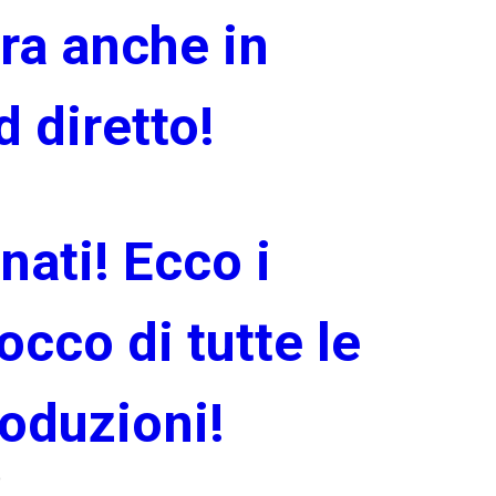
ora anche in
 diretto!
nati! Ecco i
cco di tutte le
oduzioni!
o