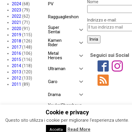
Nome
PV
2024
(68)
2023
(79)
2022
(62)
Ragguaglieshon
Indirizzo e-mail:
2021
(71)
Super
2020
(91)
Sentai
2019
(115)
Kamen
2018
(126)
Rider
2017
(148)
Metal
2016
(106)
Seguici sui Social
Heroes
2015
(116)
2014
(118)
Ultraman
2013
(120)
2012
(133)
Garo
2011
(89)
Drama
YoukaiSharehous
e
Cookie e privacy
Questo sito utilizza i cookie per migliorare l'esperienza utente.
Project RED
Read More
Accetta