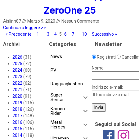
ZeroOne 25
Aislinn87
///
Marzo 9, 2020
///
Nessun Commento
Continua a leggere >>
« Precedente
1
…
3
4
5
6
7
…
10
Successivo »
Archivi
Categories
Newsletter
News
2026
(31)
Registrati
Cancellat
2025
(72)
Nome
PV
2024
(68)
2023
(79)
2022
(62)
Ragguaglieshon
Indirizzo e-mail:
2021
(71)
Super
2020
(91)
Sentai
2019
(115)
Kamen
2018
(126)
Rider
2017
(148)
Metal
2016
(106)
Seguici sui Social
Heroes
2015
(116)
2014
(118)
Ultraman