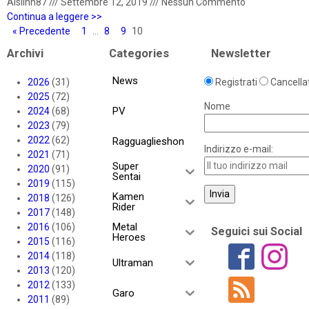
Aislinn87
///
Settembre 12, 2019
///
Nessun Commento
Continua a leggere >>
« Precedente
1
…
8
9
10
Archivi
Categories
Newsletter
News
2026
(31)
Registrati
Cancellat
2025
(72)
Nome
PV
2024
(68)
2023
(79)
2022
(62)
Ragguaglieshon
Indirizzo e-mail:
2021
(71)
Super
2020
(91)
Sentai
2019
(115)
Kamen
2018
(126)
Rider
2017
(148)
Metal
2016
(106)
Seguici sui Social
Heroes
2015
(116)
2014
(118)
Ultraman
2013
(120)
2012
(133)
Garo
2011
(89)