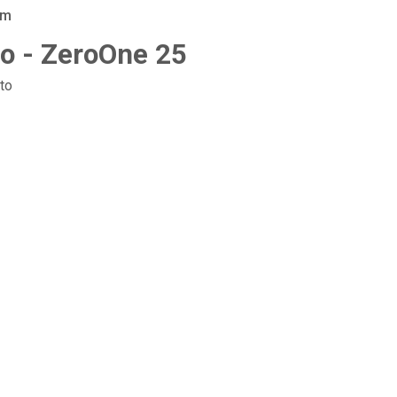
am
no - ZeroOne 25
to