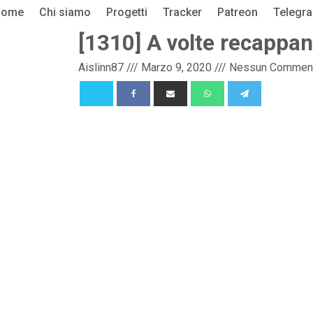
Home
Chi siamo
Progetti
Tracker
Patreon
Telegr
[1310] A volte recappa
Aislinn87
///
Marzo 9, 2020
///
Nessun Commen