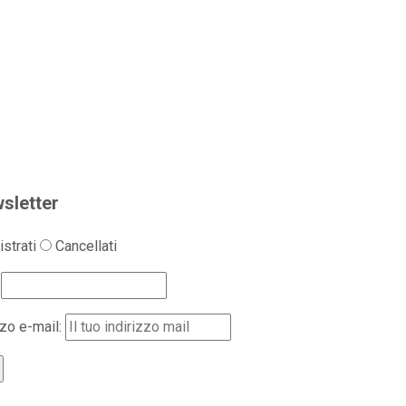
sletter
strati
Cancellati
zzo e-mail: