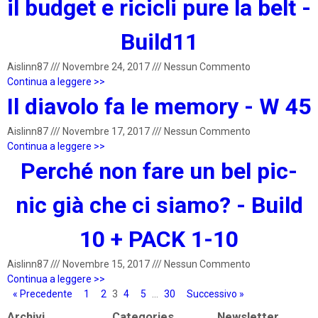
il budget e ricicli pure la belt -
Build11
Aislinn87
///
Novembre 24, 2017
///
Nessun Commento
Continua a leggere >>
Il diavolo fa le memory - W 45
Aislinn87
///
Novembre 17, 2017
///
Nessun Commento
Continua a leggere >>
Perché non fare un bel pic-
nic già che ci siamo? - Build
10 + PACK 1-10
Aislinn87
///
Novembre 15, 2017
///
Nessun Commento
Continua a leggere >>
« Precedente
1
2
3
4
5
…
30
Successivo »
Archivi
Categories
Newsletter