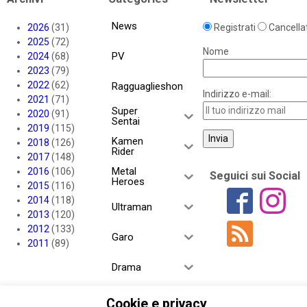
News
2026
(31)
Registrati
Cancellat
2025
(72)
Nome
PV
2024
(68)
2023
(79)
2022
(62)
Ragguaglieshon
Indirizzo e-mail:
2021
(71)
Super
2020
(91)
Sentai
2019
(115)
Kamen
2018
(126)
Rider
2017
(148)
Metal
2016
(106)
Seguici sui Social
Heroes
2015
(116)
2014
(118)
Ultraman
2013
(120)
2012
(133)
Garo
2011
(89)
Drama
YoukaiSharehous
Cookie e privacy
e