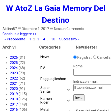
W AtoZ La Gaia Memory Del
Destino
Aislinn87
///
Dicembre 1, 2017
///
Nessun Commento
Continua a leggere >>
« Precedente
1
2
3
4
…
30
Successivo »
Archivi
Categories
Newsletter
News
2026
(31)
Registrati
Cancellat
2025
(72)
Nome
PV
2024
(68)
2023
(79)
2022
(62)
Ragguaglieshon
Indirizzo e-mail:
2021
(71)
Super
2020
(91)
Sentai
2019
(115)
Kamen
2018
(126)
Rider
2017
(148)
Metal
2016
(106)