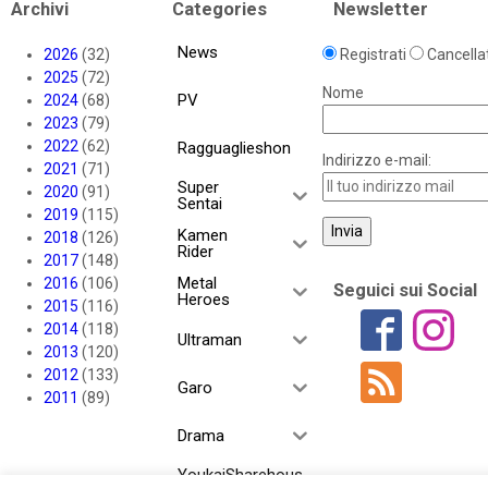
Archivi
Categories
Newsletter
News
2026
(32)
Registrati
Cancellat
2025
(72)
Nome
PV
2024
(68)
2023
(79)
2022
(62)
Ragguaglieshon
Indirizzo e-mail:
2021
(71)
Super
2020
(91)
Sentai
2019
(115)
Kamen
2018
(126)
Rider
2017
(148)
Metal
2016
(106)
Seguici sui Social
Heroes
2015
(116)
2014
(118)
Ultraman
2013
(120)
2012
(133)
Garo
2011
(89)
Drama
YoukaiSharehous