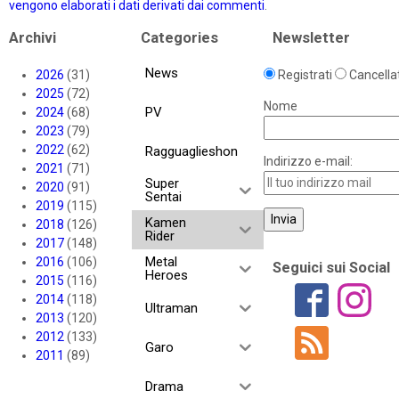
vengono elaborati i dati derivati dai commenti
.
Archivi
Categories
Newsletter
News
2026
(31)
Registrati
Cancellat
2025
(72)
Nome
PV
2024
(68)
2023
(79)
2022
(62)
Ragguaglieshon
Indirizzo e-mail:
2021
(71)
Super
2020
(91)
Sentai
2019
(115)
Kamen
2018
(126)
Rider
2017
(148)
Metal
2016
(106)
Seguici sui Social
Heroes
2015
(116)
2014
(118)
Ultraman
2013
(120)
2012
(133)
Garo
2011
(89)
Drama