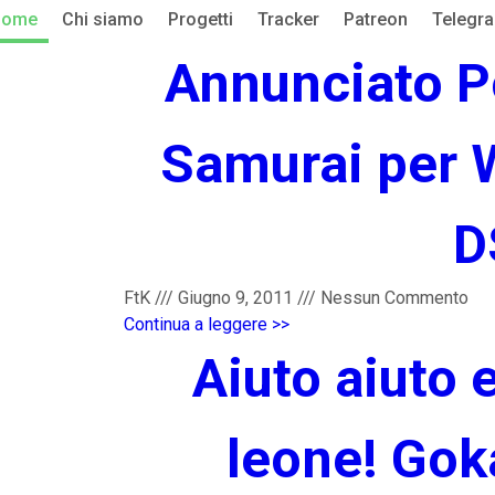
Home
Chi siamo
Progetti
Tracker
Patreon
Telegr
Annunciato P
Samurai per W
D
FtK
///
Giugno 9, 2011
///
Nessun Commento
Continua a leggere >>
Aiuto aiuto e
leone! Gok