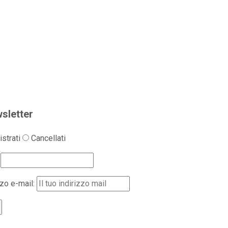
sletter
strati
Cancellati
zzo e-mail: