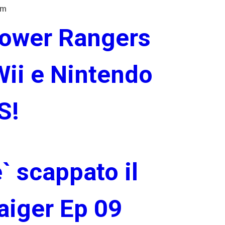
am
ower Rangers
ii e Nintendo
S!
` scappato il
aiger Ep 09