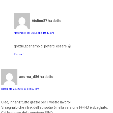
Aislinn87
ha detto:
Novembre 18, 2013 alle 10:42 am
grazie,speriamo di poterci essere 😀
Rispondi
andrea_d86
ha detto:
Dicembre 25, 2013 alle 8:57 pm
Ciao, innanzitutto grazie per il vostro lavoro!
Vi segnalo che il link dell'episodio 6 nella versione FFFHD è sbagliato.
C'è lo stesso della versione FFHD.