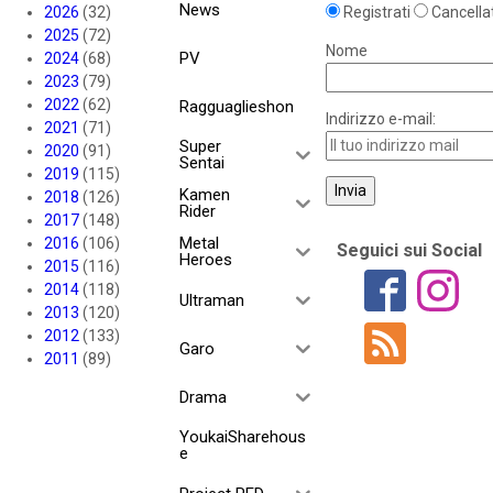
News
2026
(32)
Registrati
Cancellat
2025
(72)
Nome
PV
2024
(68)
2023
(79)
2022
(62)
Ragguaglieshon
Indirizzo e-mail:
2021
(71)
Super
2020
(91)
Sentai
2019
(115)
Kamen
2018
(126)
Rider
2017
(148)
Metal
2016
(106)
Seguici sui Social
Heroes
2015
(116)
2014
(118)
Ultraman
2013
(120)
2012
(133)
Garo
2011
(89)
Drama
YoukaiSharehous
e