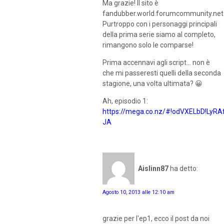
Ma grazie! Il sito è
fandubber.world.forumcommunity.net
Purtroppo con i personaggi principali
della prima serie siamo al completo,
rimangono solo le comparse!
Prima accennavi agli script... non è
che mi passeresti quelli della seconda
stagione, una volta ultimata? 😀
Ah, episodio 1:
https://mega.co.nz/#!odVXELbD!L
JA
Aislinn87
ha detto:
Agosto 10, 2013 alle 12:10 am
grazie per l'ep1, ecco il post da noi