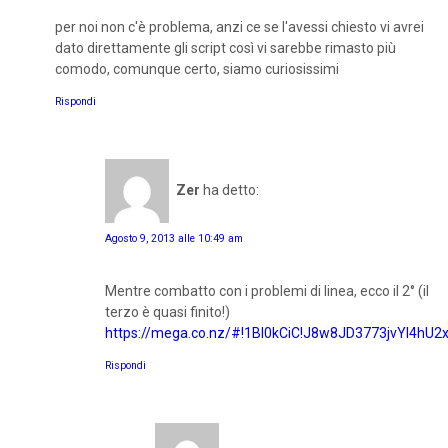
per noi non c'è problema, anzi ce se l'avessi chiesto vi avrei
dato direttamente gli script così vi sarebbe rimasto più
comodo, comunque certo, siamo curiosissimi
Rispondi
Zer
ha detto:
Agosto 9, 2013 alle 10:49 am
Mentre combatto con i problemi di linea, ecco il 2° (il
terzo è quasi finito!)
https://mega.co.nz/#!1Bl0kCiC!J8w8JD3773jvYl4hU2
Rispondi