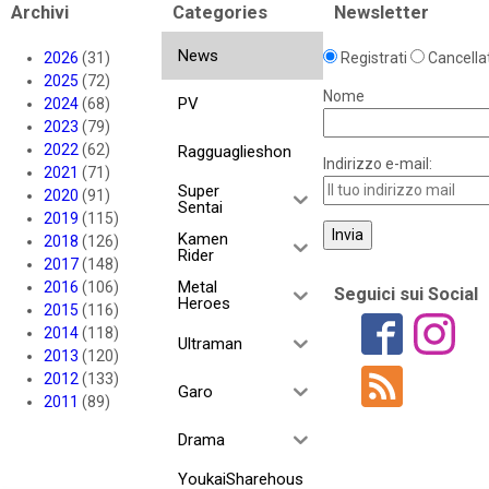
Archivi
Categories
Newsletter
News
2026
(31)
Registrati
Cancellat
2025
(72)
Nome
PV
2024
(68)
2023
(79)
2022
(62)
Ragguaglieshon
Indirizzo e-mail:
2021
(71)
Super
2020
(91)
Sentai
2019
(115)
Kamen
2018
(126)
Rider
2017
(148)
Metal
2016
(106)
Seguici sui Social
Heroes
2015
(116)
2014
(118)
Ultraman
2013
(120)
2012
(133)
Garo
2011
(89)
Drama
YoukaiSharehous