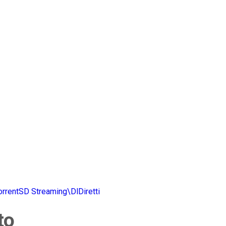
orrentSD
Streaming\DlDiretti
to