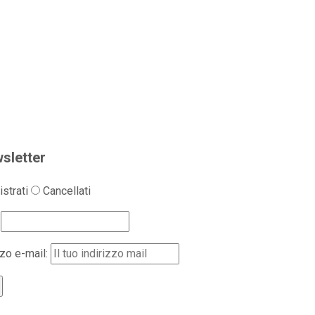
sletter
strati
Cancellati
zzo e-mail: