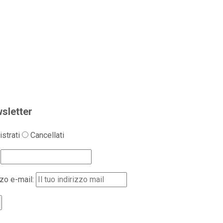
sletter
strati
Cancellati
zzo e-mail: