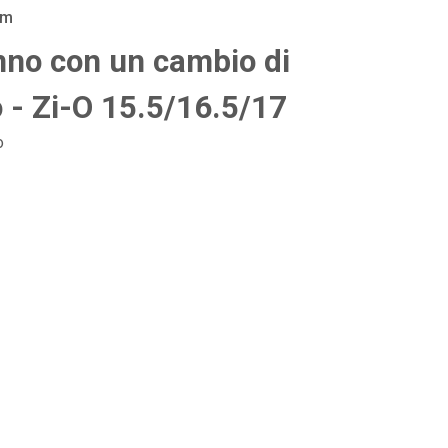
am
anno con un cambio di
do - Zi-O 15.5/16.5/17
o