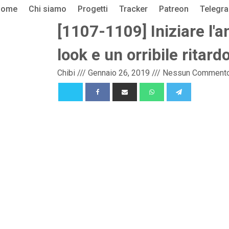
Home
Chi siamo
Progetti
Tracker
Patreon
Telegr
[1107-1109] Iniziare l'
look e un orribile ritar
Chibi
///
Gennaio 26, 2019
///
Nessun Comment