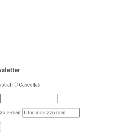
sletter
strati
Cancellati
zzo e-mail: