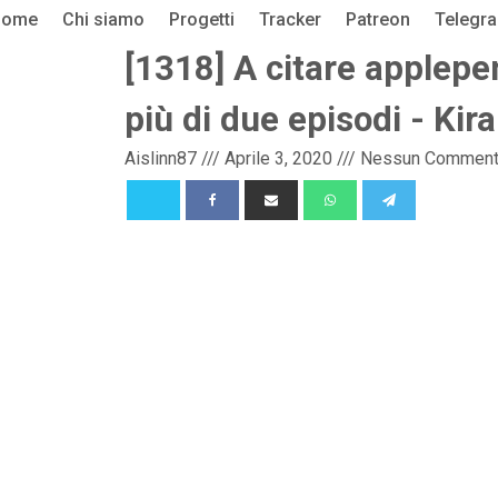
Home
Chi siamo
Progetti
Tracker
Patreon
Telegr
[1318] A citare applepe
più di due episodi - Ki
Aislinn87
///
Aprile 3, 2020
///
Nessun Commen