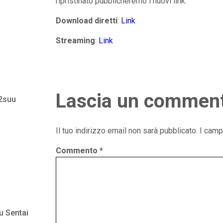
ripristinato pubblicheremo i nuovi link.
Download diretti
:
Link
Streaming
:
Link
Lascia un commen
 2suu
Il tuo indirizzo email non sarà pubblicato.
I camp
Commento
*
u Sentai