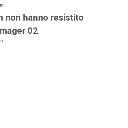
am
n non hanno resistito
ramager 02
to