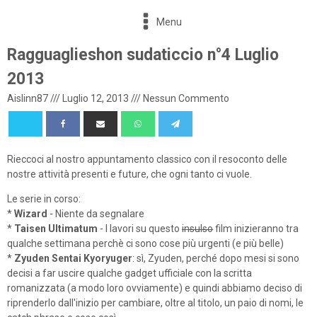
Menu
Ragguaglieshon sudaticcio n°4 Luglio
2013
Aislinn87
///
Luglio 12, 2013
///
Nessun Commento
Rieccoci al nostro appuntamento classico con il resoconto delle
nostre attività presenti e future, che ogni tanto ci vuole.
Le serie in corso:
*
Wizard
- Niente da segnalare
*
Taisen Ultimatum
- I lavori su questo
insulso
film inizieranno tra
qualche settimana perchè ci sono cose più urgenti (e più belle)
*
Zyuden Sentai Kyoryuger
: sì, Zyuden, perché dopo mesi si sono
decisi a far uscire qualche gadget ufficiale con la scritta
romanizzata (a modo loro ovviamente) e quindi abbiamo deciso di
riprenderlo dall'inizio per cambiare, oltre al titolo, un paio di nomi, le