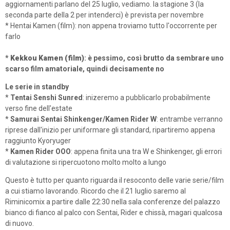
aggiornamenti parlano del 25 luglio, vediamo. la stagione 3 (la
seconda parte della 2 per intenderci) è prevista per novembre
* Hentai Kamen (film): non appena troviamo tutto l'occorrente per
farlo
*
Kekkou Kamen (film)
: è pessimo, così brutto da sembrare uno
scarso film amatoriale, quindi decisamente no
Le serie in standby
*
Tentai Senshi Sunred
: inizeremo a pubblicarlo probabilmente
verso fine dell'estate
*
Samurai Sentai Shinkenger/Kamen Rider W
: entrambe verranno
riprese dall'inizio per uniformare gli standard, ripartiremo appena
raggiunto Kyoryuger
*
Kamen Rider OOO
: appena finita una tra W e Shinkenger, gli errori
di valutazione si ripercuotono molto molto a lungo
Questo è tutto per quanto riguarda il resoconto delle varie serie/film
a cui stiamo lavorando. Ricordo che il 21 luglio saremo al
Riminicomix a partire dalle 22:30 nella sala conferenze del palazzo
bianco di fianco al palco con Sentai, Rider e chissà, magari qualcosa
di nuovo.