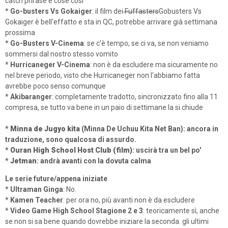
catch phrase e cose così
*
Go-busters Vs Gokaiger
: il film dei
Fuffasters
Gobusters Vs
Gokaiger è bell'effatto e sta in QC, potrebbe arrivare già settimana
prossima
*
Go-Busters V-Cinema
: se c'è tempo, se ci va, se non veniamo
sommersi dal nostro stesso vomito
*
Hurricaneger V-Cinema
: non è da escludere ma sicuramente no
nel breve periodo, visto che Hurricaneger non l'abbiamo fatta
avrebbe poco senso comunque
*
Akibaranger
: completamente tradotto, sincronizzato fino alla 11
compresa, se tutto va bene in un paio di settimane la si chiude
*
Minna de Jugyo kita
(Minna De Uchuu Kita Net Ban): ancora in
traduzione, sono qualcosa di assurdo.
*
Ouran High School Host Club (film)
: uscirà tra un bel po'
*
Jetman
: andrà avanti con la dovuta calma
Le serie future/appena iniziate
*
Ultraman Ginga
: No.
*
Kamen Teacher
: per ora no, più avanti non è da escludere
*
Video Game High School Stagione 2 e 3
: teoricamente sì, anche
se non si sa bene quando dovrebbe iniziare la seconda. gli ultimi