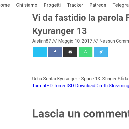
Home
Chi siamo
Progetti
Tracker
Patreon
Telegr
Vi da fastidio la parol
Kyuranger 13
Aislinn87
///
Maggio 10, 2017
///
Nessun Comm
Uchu Sentai Kyuranger - Space 13: Stinger Sfida 
TorrentHD
TorrentSD
DownloadDiretti
Streamin
Lascia un commen