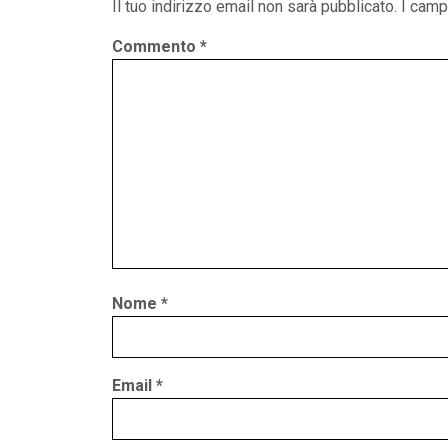
Il tuo indirizzo email non sarà pubblicato.
I camp
Commento
*
Nome
*
Email
*