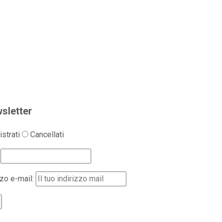
sletter
strati
Cancellati
zzo e-mail: