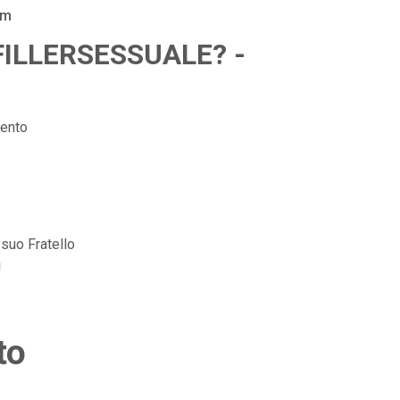
am
a FILLERSESSUALE? -
ento
suo Fratello
g
to