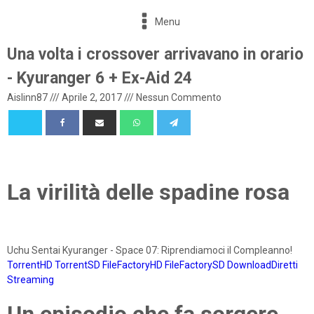
Menu
Una volta i crossover arrivavano in orario
- Kyuranger 6 + Ex-Aid 24
Aislinn87
///
Aprile 2, 2017
///
Nessun Commento
La virilità delle spadine rosa
Uchu Sentai Kyuranger - Space 07: Riprendiamoci il Compleanno!
TorrentHD
TorrentSD
FileFactoryHD
FileFactorySD
DownloadDiretti
Streaming
Un episodio che fa sorgere