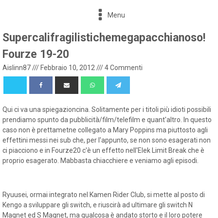
Menu
Supercalifragilistichemegapacchianoso!
Fourze 19-20
Aislinn87
///
Febbraio 10, 2012
///
4 Commenti
Qui ci va una spiegazioncina. Solitamente per i titoli più idioti possibili
prendiamo spunto da pubblicità/film/telefilm e quant'altro. In questo
caso non è prettametne collegato a Mary Poppins ma piuttosto agli
effettini messi nei sub che, per l'appunto, se non sono esagerati non
ci piacciono e in Fourze20 c'è un effetto nell'Elek Limit Break che è
proprio esagerato. Mabbasta chiacchiere e veniamo agli episodi.
Ryuusei, ormai integrato nel Kamen Rider Club, si mette al posto di
Kengo a sviluppare gli switch, e riuscirà ad ultimare gli switch N
Magnet ed S Magnet, ma qualcosa è andato storto e il loro potere