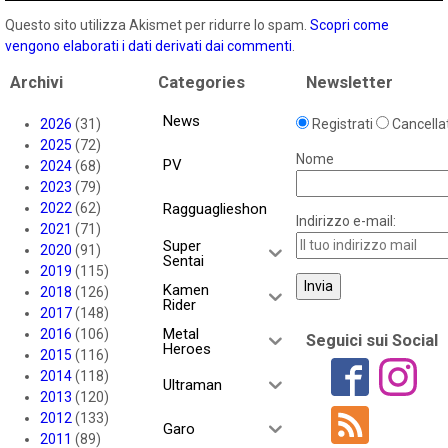
Questo sito utilizza Akismet per ridurre lo spam.
Scopri come
vengono elaborati i dati derivati dai commenti
.
Archivi
Categories
Newsletter
News
2026
(31)
Registrati
Cancellat
2025
(72)
Nome
PV
2024
(68)
2023
(79)
2022
(62)
Ragguaglieshon
Indirizzo e-mail:
2021
(71)
Super
2020
(91)
Sentai
2019
(115)
Kamen
2018
(126)
Rider
2017
(148)
Metal
2016
(106)
Seguici sui Social
Heroes
2015
(116)
2014
(118)
Ultraman
2013
(120)
2012
(133)
Garo
2011
(89)