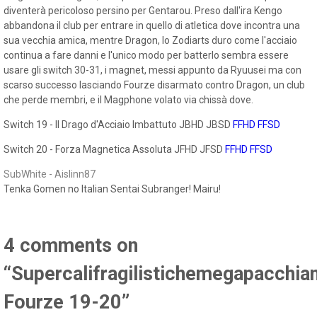
diventerà pericoloso persino per Gentarou. Preso dall'ira Kengo
abbandona il club per entrare in quello di atletica dove incontra una
sua vecchia amica, mentre Dragon, lo Zodiarts duro come l'acciaio
continua a fare danni e l'unico modo per batterlo sembra essere
usare gli switch 30-31, i magnet, messi appunto da Ryuusei ma con
scarso successo lasciando Fourze disarmato contro Dragon, un club
che perde membri, e il Magphone volato via chissà dove.
Switch 19 - Il Drago d'Acciaio Imbattuto JBHD JBSD
FFHD
FFSD
Switch 20 - Forza Magnetica Assoluta JFHD JFSD
FFHD
FFSD
SubWhite - Aislinn87
Tenka Gomen no Italian Sentai Subranger! Mairu!
4 comments on
“Supercalifragilistichemegapacchia
Fourze 19-20”