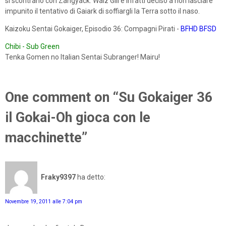
si scontrano con Zangyack. Walz Gill è infatti deciso a non lasciare
impunito il tentativo di Gaiark di soffiargli la Terra sotto il naso.
Kaizoku Sentai Gokaiger, Episodio 36: Compagni Pirati -
BFHD
BFSD
Chibi - Sub Green
Tenka Gomen no Italian Sentai Subranger! Mairu!
One comment on “Su Gokaiger 36
il Gokai-Oh gioca con le
macchinette”
Fraky9397
ha detto:
Novembre 19, 2011 alle 7:04 pm