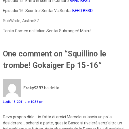
Episodio 15: Entra in scena il Corsaro
BFHD
BFSD
Episodio 16: Scontro! Sentai Vs Sentai
BFHD
BFSD
SubWhite, Aislinn87
Tenka Gomen no Italian Sentai Subranger! Mairu!
One comment on “Squillino le
trombe! Gokaiger Ep 15-16”
Fraky9397
ha detto:
Luglio 15, 2011 alle 10:56 pm
Devo proprio dirlo... in fatto di amici Marvelous lascia un po' a
desiderare... scherzi a parte, questo Basco si rivelerà senz'altro un
bel problema in futuro, dato che possiede le Ranger Key di qualsiasi