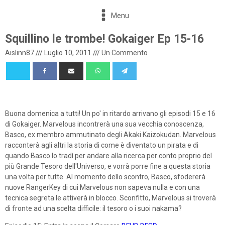
Menu
Squillino le trombe! Gokaiger Ep 15-16
Aislinn87
///
Luglio 10, 2011
///
Un Commento
Buona domenica a tutti! Un po' in ritardo arrivano gli episodi 15 e 16
di Gokaiger. Marvelous incontrerà una sua vecchia conoscenza,
Basco, ex membro ammutinato degli Akaki Kaizokudan. Marvelous
racconterà agli altri la storia di come è diventato un pirata e di
quando Basco lo tradì per andare alla ricerca per conto proprio del
più Grande Tesoro dell'Universo, e vorrà porre fine a questa storia
una volta per tutte. Al momento dello scontro, Basco, sfodererà
nuove RangerKey di cui Marvelous non sapeva nulla e con una
tecnica segreta le attiverà in blocco. Sconfitto, Marvelous si troverà
di fronte ad una scelta difficile: il tesoro o i suoi nakama?