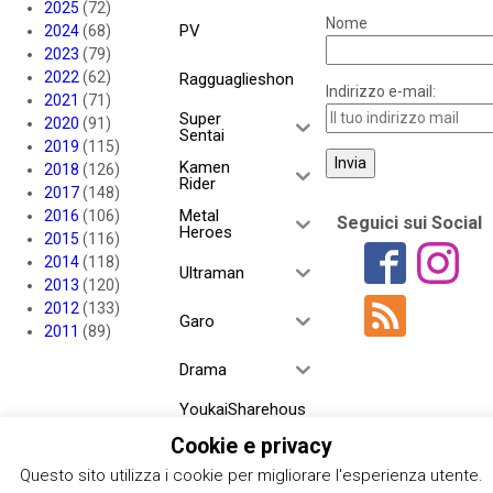
2025
(72)
Nome
PV
2024
(68)
2023
(79)
2022
(62)
Ragguaglieshon
Indirizzo e-mail:
2021
(71)
Super
2020
(91)
Sentai
2019
(115)
Kamen
2018
(126)
Rider
2017
(148)
Metal
2016
(106)
Seguici sui Social
Heroes
2015
(116)
2014
(118)
Ultraman
2013
(120)
2012
(133)
Garo
2011
(89)
Drama
YoukaiSharehous
e
Cookie e privacy
Project RED
Questo sito utilizza i cookie per migliorare l'esperienza utente.