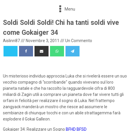
Menu
Soldi Soldi Soldi! Chi ha tanti soldi vive
come Gokaiger 34
Aislinn87
///
Novembre 3, 2011
///
Un Commento
Un misterioso individuo approccia Luka che si rivelerà essere un suo
vecchio compagno di "scorribande" quando vivevano sul loro
pianeta natale e che ha raccolto la ragguardevole cifra di 800
miliardi di Zagin utili a comprare un pianeta dove far vivere tutti gli
orfani in felicità per realizzare il sogno di Luka. Nel frattempo
zangyack manderà un mostro che riesce ad assumere le
sembianze di chiunque tocchi e con un abile strattagemma farà
esplodere il Gokai Galleon.
Gokaiger 34: Realizzare un Sogno
BFHD
BFSD