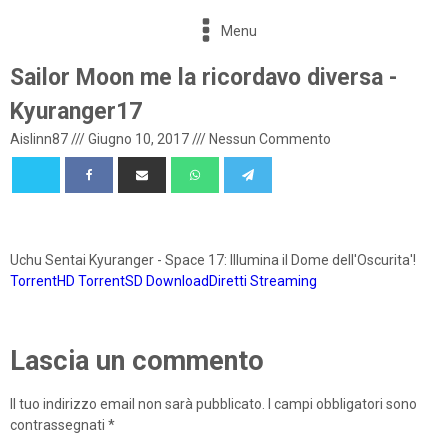
Menu
Sailor Moon me la ricordavo diversa -
Kyuranger17
Aislinn87
///
Giugno 10, 2017
///
Nessun Commento
Uchu Sentai Kyuranger - Space 17: Illumina il Dome dell'Oscurita'!
TorrentHD
TorrentSD
DownloadDiretti
Streaming
Lascia un commento
Il tuo indirizzo email non sarà pubblicato.
I campi obbligatori sono
contrassegnati
*