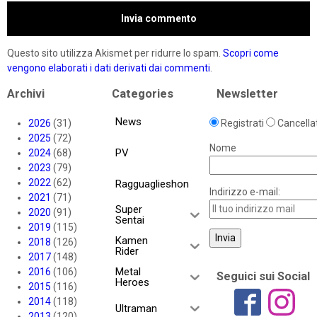
Questo sito utilizza Akismet per ridurre lo spam.
Scopri come
vengono elaborati i dati derivati dai commenti
.
Archivi
Categories
Newsletter
News
2026
(31)
Registrati
Cancellat
2025
(72)
Nome
PV
2024
(68)
2023
(79)
2022
(62)
Ragguaglieshon
Indirizzo e-mail:
2021
(71)
Super
2020
(91)
Sentai
2019
(115)
Kamen
2018
(126)
Rider
2017
(148)
Metal
2016
(106)
Seguici sui Social
Heroes
2015
(116)
2014
(118)
Ultraman
2013
(120)