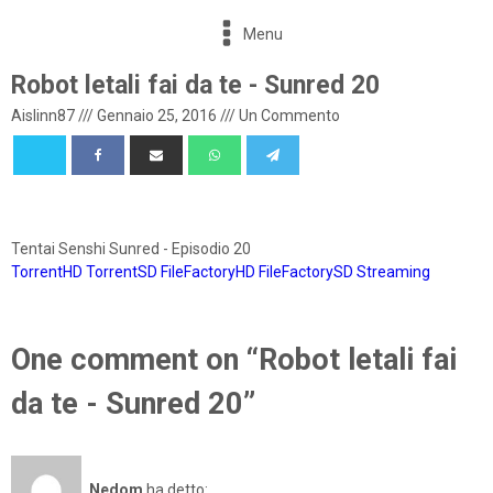
Menu
Robot letali fai da te - Sunred 20
Aislinn87
///
Gennaio 25, 2016
///
Un Commento
Tentai Senshi Sunred - Episodio 20
TorrentHD
TorrentSD
FileFactoryHD
FileFactorySD
Streaming
One comment on “Robot letali fai
da te - Sunred 20”
Nedom
ha detto: