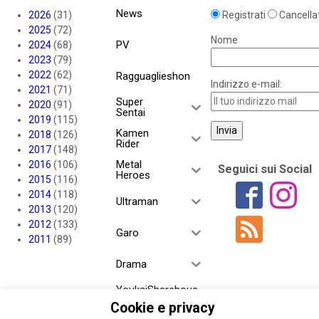
News
2026
(31)
Registrati
Cancellat
2025
(72)
Nome
PV
2024
(68)
2023
(79)
2022
(62)
Ragguaglieshon
Indirizzo e-mail:
2021
(71)
Super
2020
(91)
Sentai
2019
(115)
Kamen
2018
(126)
Rider
2017
(148)
Metal
2016
(106)
Seguici sui Social
Heroes
2015
(116)
2014
(118)
Ultraman
2013
(120)
2012
(133)
Garo
2011
(89)
Drama
YoukaiSharehous
e
Cookie e privacy