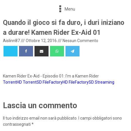
Menu
Quando il gioco si fa duro, i duri iniziano
a durare! Kamen Rider Ex-Aid 01
Aislinn87
///
Ottobre 12, 2016
///
Nessun Commento
Kamen Rider Ex-Aid - Episodio 01: I'm a Kamen Rider
TorrentHD
TorrentSD
FileFactoryHD
FileFactorySD
Streaming
Lascia un commento
Il tuo indirizzo email non sarà pubblicato.
I campi obbligatori sono
contrassegnati
*