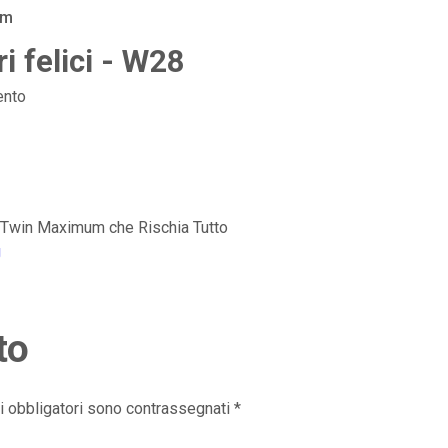
am
i felici - W28
nto
l Twin Maximum che Rischia Tutto
g
to
i obbligatori sono contrassegnati
*