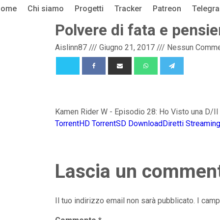
Home
Chi siamo
Progetti
Tracker
Patreon
Telegr
Polvere di fata e pensier
Aislinn87
///
Giugno 21, 2017
///
Nessun Comme
Kamen Rider W - Episodio 28: Ho Visto una D/I
TorrentHD
TorrentSD
DownloadDiretti
Streamin
Lascia un commen
Il tuo indirizzo email non sarà pubblicato.
I camp