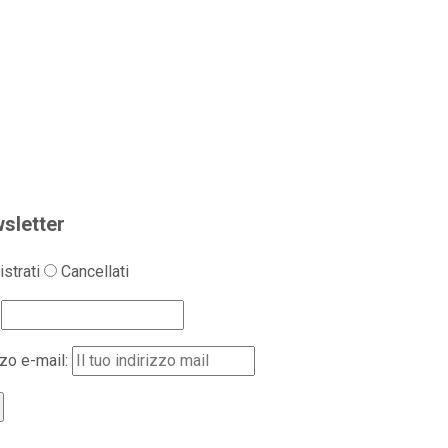
sletter
strati
Cancellati
zzo e-mail: