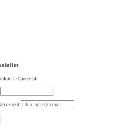
sletter
strati
Cancellati
zzo e-mail: