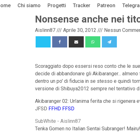
Home
Chi siamo
Progetti
Tracker
Patreon
Telegr
Nonsense anche nei tito
Aislinn87
///
Aprile 30, 2012
///
Nessun Comme
Scoraggiato dopo essersi reso conto che le sue
decide di abbandonare gli Akibaranger... almeno f
dentro un po' di fiducia in se stesso e quindi to
versione di Shibuya2012 sempre nel tentativo di d
Akibaranger 02: Un'anima ferita che si rigenera
JFSD
FFHD
FFSD
SubWhite - Aislinn87
Tenka Gomen no Italian Sentai Subranger! Mairu