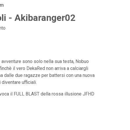
am
li - Akibaranger02
nto
 avventure sono solo nella sua testa, Nobuo
inchè il vero DekaRed non arriva a calciargli
rna dalle due ragazze per battersi con una nuova
iventare ufficiali.
 evoca il FULL BLAST della rossa illusione JFHD
!