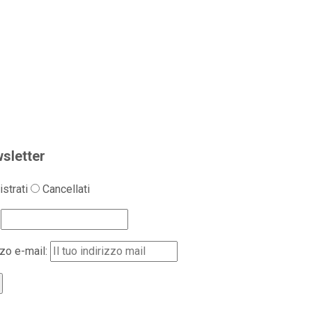
sletter
strati
Cancellati
zzo e-mail: