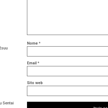
Nome
*
 2suu
Email
*
Sito web
u Sentai