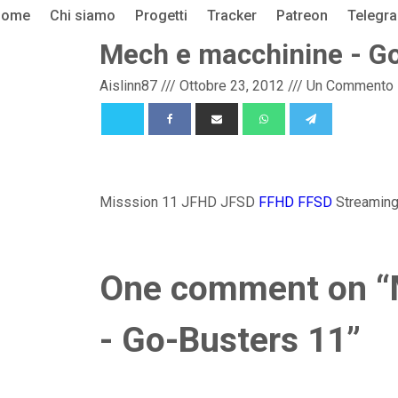
Home
Chi siamo
Progetti
Tracker
Patreon
Telegr
Mech e macchinine - G
Aislinn87
///
Ottobre 23, 2012
///
Un Commento
Misssion 11 JFHD JFSD
FFHD
FFSD
Streamin
One comment on “
- Go-Busters 11”