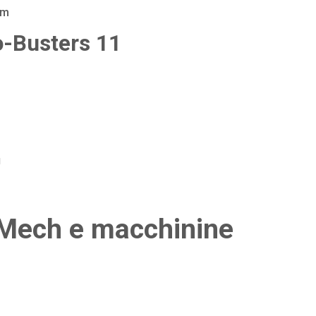
am
o-Busters 11
g
Mech e macchinine