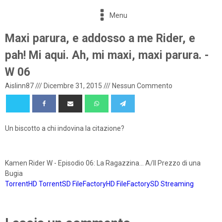
Menu
Maxi parura, e addosso a me Rider, e
pah! Mi aqui. Ah, mi maxi, maxi parura. -
W 06
Aislinn87
///
Dicembre 31, 2015
///
Nessun Commento
Un biscotto a chi indovina la citazione?
Kamen Rider W - Episodio 06: La Ragazzina... A/Il Prezzo di una
Bugia
TorrentHD
TorrentSD
FileFactoryHD
FileFactorySD
Streaming