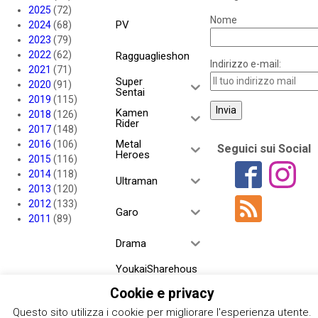
2025
(72)
Nome
PV
2024
(68)
2023
(79)
2022
(62)
Ragguaglieshon
Indirizzo e-mail:
2021
(71)
Super
2020
(91)
Sentai
2019
(115)
Kamen
2018
(126)
Rider
2017
(148)
Metal
2016
(106)
Seguici sui Social
Heroes
2015
(116)
2014
(118)
Ultraman
2013
(120)
2012
(133)
Garo
2011
(89)
Drama
YoukaiSharehous
e
Cookie e privacy
Project RED
Questo sito utilizza i cookie per migliorare l'esperienza utente.