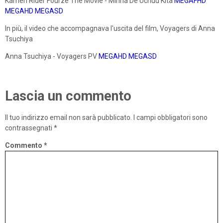
Kamen Rider Fourze The Movie - Minna De Uchuu Kita
MEGAFHD
MEGAHD
MEGASD
In più, il video che accompagnava l'uscita del film, Voyagers di Anna
Tsuchiya
Anna Tsuchiya - Voyagers PV
MEGAHD
MEGASD
Lascia un commento
Il tuo indirizzo email non sarà pubblicato.
I campi obbligatori sono
contrassegnati
*
Commento
*