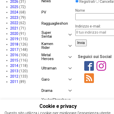
News
2026
(31)
Registrati
Cancellat
2025
(72)
Nome
PV
2024
(68)
2023
(79)
2022
(62)
Ragguaglieshon
Indirizzo e-mail:
2021
(71)
Super
2020
(91)
Sentai
2019
(115)
Kamen
2018
(126)
Rider
2017
(148)
Metal
2016
(106)
Seguici sui Social
Heroes
2015
(116)
2014
(118)
Ultraman
2013
(120)
2012
(133)
Garo
2011
(89)
Drama
YoukaiSharehous
e
Cookie e privacy
Project RED
Questo sito utilizza i cookie per migliorare l'esperienza utente.