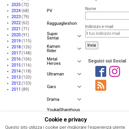
2025
(72)
Nome
PV
2024
(68)
2023
(79)
2022
(62)
Ragguaglieshon
Indirizzo e-mail:
2021
(71)
Super
2020
(91)
Sentai
2019
(115)
Kamen
2018
(126)
Rider
2017
(148)
Metal
2016
(106)
Seguici sui Social
Heroes
2015
(116)
2014
(118)
Ultraman
2013
(120)
2012
(133)
Garo
2011
(89)
Drama
YoukaiSharehous
e
Cookie e privacy
Project RED
Questo sito utilizza i cookie per migliorare l'esperienza utente.