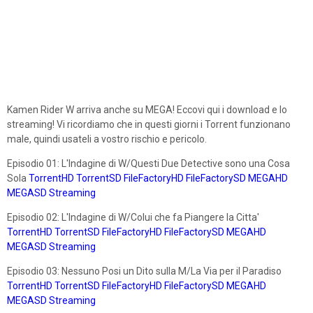
Kamen Rider W arriva anche su MEGA! Eccovi qui i download e lo
streaming! Vi ricordiamo che in questi giorni i Torrent funzionano
male, quindi usateli a vostro rischio e pericolo.
Episodio 01: L'Indagine di W/Questi Due Detective sono una Cosa
Sola
TorrentHD
TorrentSD
FileFactoryHD
FileFactorySD
MEGAHD
MEGASD
Streaming
Episodio 02: L'Indagine di W/Colui che fa Piangere la Citta'
TorrentHD
TorrentSD
FileFactoryHD
FileFactorySD
MEGAHD
MEGASD
Streaming
Episodio 03: Nessuno Posi un Dito sulla M/La Via per il Paradiso
TorrentHD
TorrentSD
FileFactoryHD
FileFactorySD
MEGAHD
MEGASD
Streaming