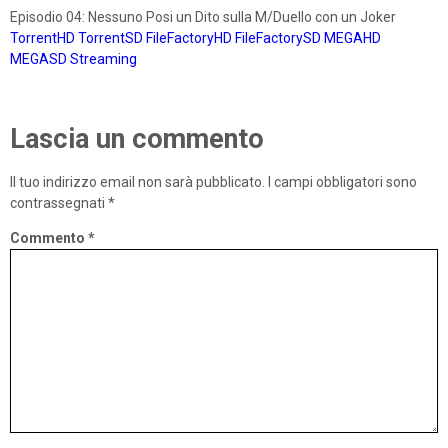
Episodio 04: Nessuno Posi un Dito sulla M/Duello con un Joker
TorrentHD
TorrentSD
FileFactoryHD
FileFactorySD
MEGAHD
MEGASD
Streaming
Lascia un commento
Il tuo indirizzo email non sarà pubblicato.
I campi obbligatori sono
contrassegnati
*
Commento
*