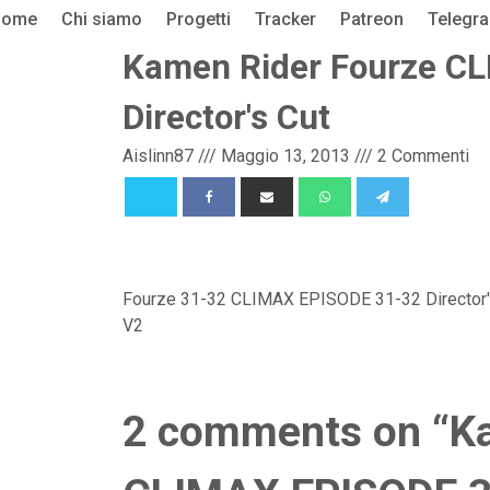
Home
Chi siamo
Progetti
Tracker
Patreon
Telegr
Kamen Rider Fourze C
Director's Cut
Aislinn87
///
Maggio 13, 2013
///
2 Commenti
Fourze 31-32 CLIMAX EPISODE 31-32 Director's
V2
2 comments on “Ka