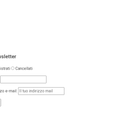
sletter
strati
Cancellati
zzo e-mail: