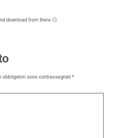
and download from there 🙂
to
i obbligatori sono contrassegnati
*