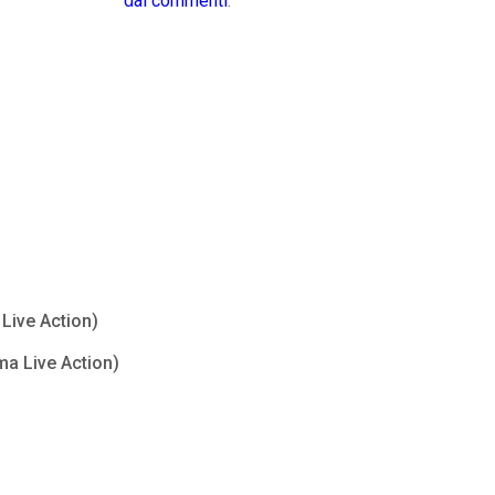
dai commenti
.
Live Action)
ma Live Action)