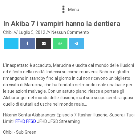
Menu
In Akiba 7 i vampiri hanno la dentiera
Chibi
///
Luglio 5, 2012
///
Nessun Commento
L'inaspettato è accaduto, Marucina è uscita dal mondo delle illusioni
ed è finita nella realtà. Indecisi su come muoversi, Nobuo e gli altri
rimangono in standby fino al giorno in cui non ricevono un biglietto
da visita di Marucina, che ha fondato nel mondo reale una base per
le sue azioni malvagie. Con un astuto piano, riesce a portare gli
Akibaranger nel mondo delle illusioni, ma il suo scopo sembra quasi
quello di aiutarli ad uscire nel mondo reale...
Hikonin Sentai Akibaranger Episodio 7: Itashar Illusorio, Supera i Tuoi
Limiti!
FFHD
FFSD
JFHD JFSD Streaming
Chibi - Sub Green