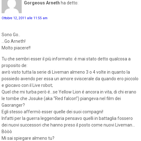
Gorgeous Arneth
ha detto:
Ottobre 12, 2011 alle 11:55 am
Sono Go..
…Go Arneth!
Molto piacere!!
Tu che sembri esser il più informato: é mai stato detto qualcosa a
proposito de:
avrò visto tutta la serie di Liveman almeno 3 o 4 volte in quanto la
possiedo avendo per essa un amore sviscerale da quando ero piccolo
e giocavo con il Live robot;
Quel che mi turba però é…se Yellow Lion é ancora in vita, di chi erano
le tombe che Josuke (aka “Red falcon”) piangeva nel film dei
Gaoranger?
Egli stesso affermò esser quelle dei suoi compagni!
Infatti per la guerra leggendaria pensavo quelli in battaglia fossero
dei nuovi successori che hanno preso il posto come nuovi Liveman…
Bòòò
Mi sai spiegare almeno tu?