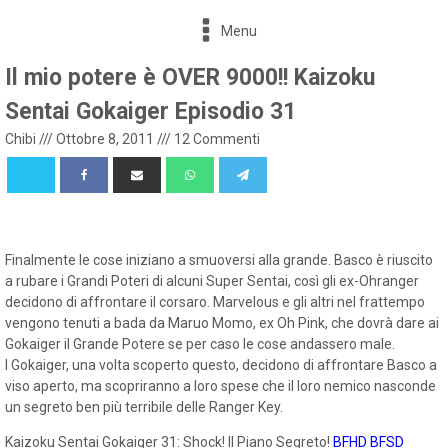
Menu
Il mio potere è OVER 9000!! Kaizoku
Sentai Gokaiger Episodio 31
Chibi
///
Ottobre 8, 2011
///
12 Commenti
Finalmente le cose iniziano a smuoversi alla grande. Basco è riuscito
a rubare i Grandi Poteri di alcuni Super Sentai, così gli ex-Ohranger
decidono di affrontare il corsaro. Marvelous e gli altri nel frattempo
vengono tenuti a bada da Maruo Momo, ex Oh Pink, che dovrà dare ai
Gokaiger il Grande Potere se per caso le cose andassero male.
I Gokaiger, una volta scoperto questo, decidono di affrontare Basco a
viso aperto, ma scopriranno a loro spese che il loro nemico nasconde
un segreto ben più terribile delle Ranger Key.
Kaizoku Sentai Gokaiger 31: Shock! Il Piano Segreto!
BFHD
BFSD