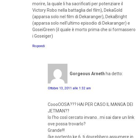
morire, la quale li ha sacrificati per potenziare il
Victory Robo nella battaglia del film), DekaGold
(apparsa solo nel film di Dekaranger), DekaBright
(apparsa solo nell'ultimo episodio di Dekaranger) e
GoseiGreen (il quale è morto prima che si formassero
i Goseiger)
Rispondi
Gorgeous Arneth
ha detto:
Ottobre 13, 2011 alle 1:32 am
CoooOOSA??? HAI PER CASO IL MANGA DEI
JETMAN??
Io l'ho così cercato invano...mi sai dare un link
ove possa trovarlo?
Grande!!!
(ke portento ke 6..ti dovrebbero assumere in