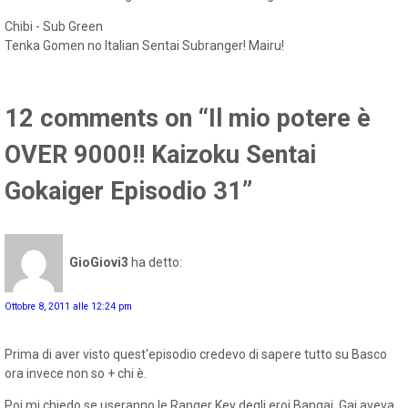
Chibi - Sub Green
Tenka Gomen no Italian Sentai Subranger! Mairu!
12 comments on “Il mio potere è
OVER 9000!! Kaizoku Sentai
Gokaiger Episodio 31”
GioGiovi3
ha detto:
Ottobre 8, 2011 alle 12:24 pm
Prima di aver visto quest'episodio credevo di sapere tutto su Basco
ora invece non so + chi è.
Poi mi chiedo se useranno le Ranger Key degli eroi Bangai, Gai aveva