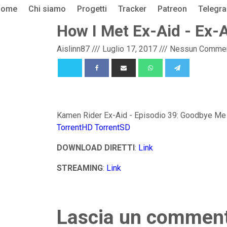
Home
Chi siamo
Progetti
Tracker
Patreon
Telegr
How I Met Ex-Aid - Ex-
Aislinn87
///
Luglio 17, 2017
///
Nessun Comme
Kamen Rider Ex-Aid - Episodio 39: Goodbye Me
TorrentHD
TorrentSD
DOWNLOAD DIRETTI
:
Link
STREAMING
:
Link
Lascia un commen