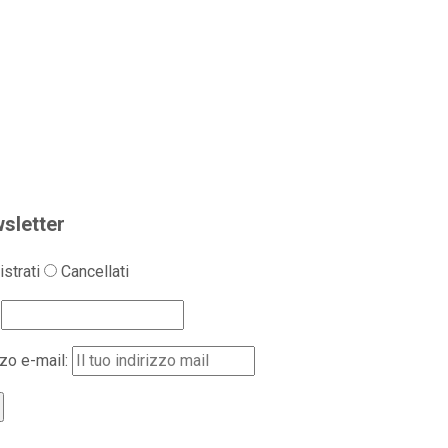
sletter
strati
Cancellati
zzo e-mail: