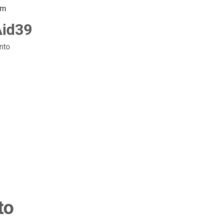
am
Aid39
nto
to