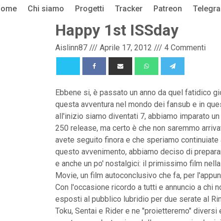
Home
Chi siamo
Progetti
Tracker
Patreon
Telegr
Happy 1st ISSday
Aislinn87
///
Aprile 17, 2012
///
4 Commenti
Ebbene si, è passato un anno da quel fatidico g
questa avventura nel mondo dei fansub e in ques
all'inizio siamo diventati 7, abbiamo imparato 
250 release, ma certo è che non saremmo arrivat
avete seguito finora e che speriamo continuiate 
questo avvenimento, abbiamo deciso di preparare
e anche un po' nostalgici: il primissimo film nell
Movie, un film autoconclusivo che fa, per l'appun
Con l'occasione ricordo a tutti e annuncio a chi 
esposti al pubblico lubridio per due serate al R
Toku, Sentai e Rider e ne "proietteremo" diversi