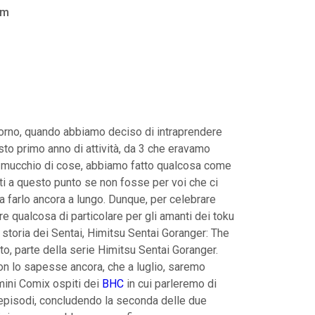
am
iorno, quando abbiamo deciso di intraprendere
to primo anno di attività, da 3 che eravamo
un mucchio di cose, abbiamo fatto qualcosa come
i a questo punto se non fosse per voi che ci
a farlo ancora a lungo. Dunque, per celebrare
 qualcosa di particolare per gli amanti dei toku
a storia dei Sentai, Himitsu Sentai Goranger: The
to, parte della serie Himitsu Sentai Goranger.
non lo sapesse ancora, che a luglio, saremo
imini Comix ospiti dei
BHC
in cui parleremo di
 episodi, concludendo la seconda delle due