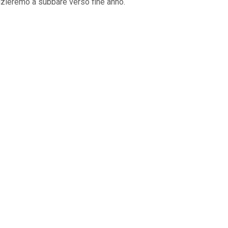
nizieremo a subbare verso fine anno.