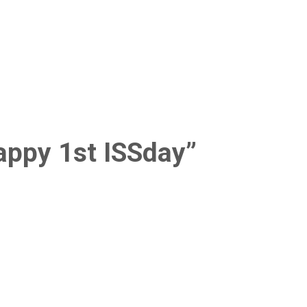
!
ppy 1st ISSday”