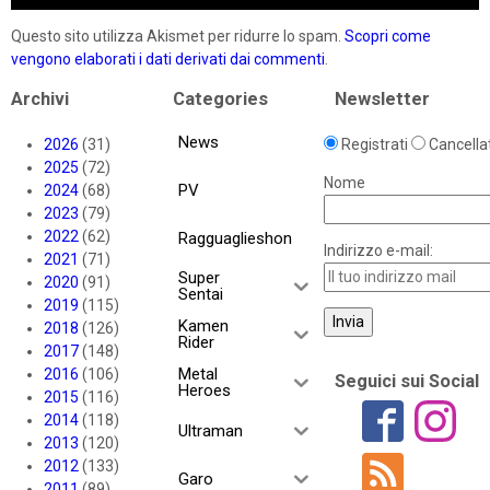
Questo sito utilizza Akismet per ridurre lo spam.
Scopri come
vengono elaborati i dati derivati dai commenti
.
Archivi
Categories
Newsletter
News
2026
(31)
Registrati
Cancellat
2025
(72)
Nome
PV
2024
(68)
2023
(79)
2022
(62)
Ragguaglieshon
Indirizzo e-mail:
2021
(71)
Super
2020
(91)
Sentai
2019
(115)
Kamen
2018
(126)
Rider
2017
(148)
Metal
2016
(106)
Seguici sui Social
Heroes
2015
(116)
2014
(118)
Ultraman
2013
(120)
2012
(133)
Garo
2011
(89)